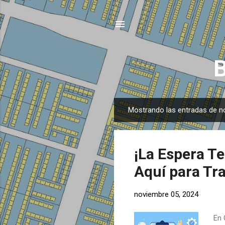
B
Mostrando las entradas de n
E
n
t
¡La Espera T
r
a
Aquí para Tr
d
a
noviembre 05, 2024
s
En 