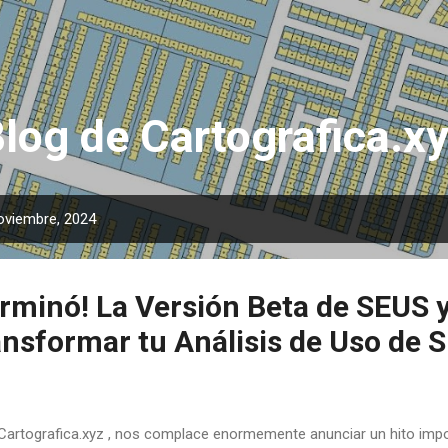
Ir al contenido principal
log de Cartografica.x
oviembre, 2024
erminó! La Versión Beta de SEUS 
ansformar tu Análisis de Uso de 
Cartografica.xyz , nos complace enormemente anunciar un hito impor