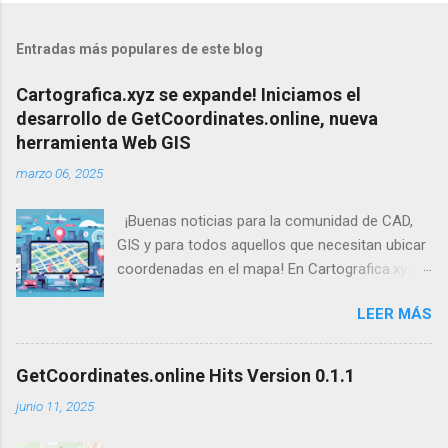
Entradas más populares de este blog
Cartografica.xyz se expande! Iniciamos el
desarrollo de GetCoordinates.online, nueva
herramienta Web GIS
marzo 06, 2025
¡Buenas noticias para la comunidad de CAD,
GIS y para todos aquellos que necesitan ubicar
coordenadas en el mapa! En Cartografica.xyz ,
la división especializada en soluciones
LEER MÁS
geoespaciales de NFO Systems , estamos
emocionados de anunciar el inicio del
desarrollo de nuestra nueva aplicación Web
GetCoordinates.online Hits Version 0.1.1
GIS: GetCoordinates.online .
junio 11, 2025