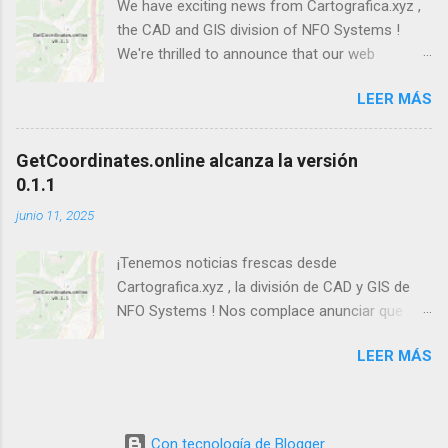
We have exciting news from Cartografica.xyz ,
the CAD and GIS division of NFO Systems !
We're thrilled to announce that our web
application, GetCoordinates.online , has been
LEER MÁS
updated to version 0.1.1 . This new iteration
further enhances the application's flexibility by
incorporating a highly requested feature: the
GetCoordinates.online alcanza la versión
ability to enable or disable the movement of
0.1.1
pins on the map .
junio 11, 2025
¡Tenemos noticias frescas desde
Cartografica.xyz , la división de CAD y GIS de
NFO Systems ! Nos complace anunciar que
nuestra aplicación web, GetCoordinates.online ,
LEER MÁS
ha sido actualizada a la versión 0.1.1 . Esta
nueva iteración mejora aún más la flexibilidad
de la aplicación, incorporando una
característica muy solicitada: la capacidad de
Con tecnología de Blogger